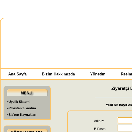
Ana Sayfa
Bizim Hakkımızda
Yönetim
Resim
Ziyaretçi 
»Üyelik Sistemi
Yeni bir kayıt e
»Pakistan'a Yardım
»Şia'nın Kaynakları
Adınız*
E-Posta