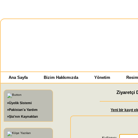
Ana Sayfa
Bizim Hakkımızda
Yönetim
Resim
Ziyaretçi 
»Üyelik Sistemi
»Pakistan'a Yardım
Yeni bir kayıt e
»Şia'nın Kaynakları