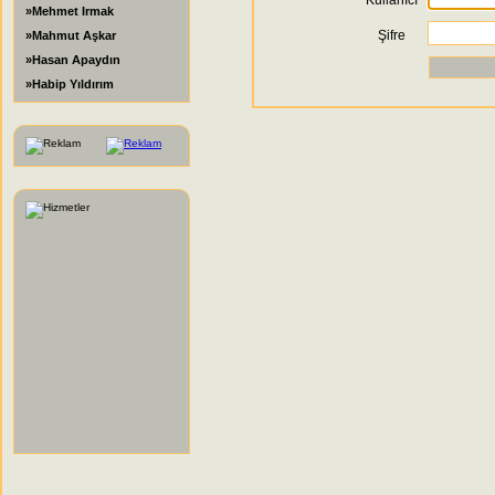
Kullanıcı
»Mehmet Irmak
Şifre
»Mahmut Aşkar
»Hasan Apaydın
»Habip Yıldırım