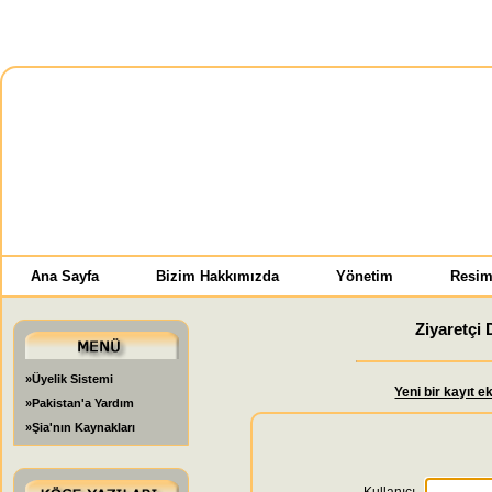
Ana Sayfa
Bizim Hakkımızda
Yönetim
Resim
Ziyaretçi 
»Üyelik Sistemi
Yeni bir kayıt e
»Pakistan'a Yardım
»Şia'nın Kaynakları