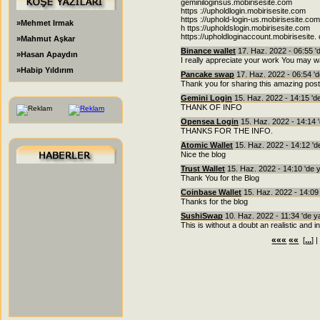
geminiloginsus.mobirisesite.com
https ://upholdlogin.mobirisesite.com
https ://uphold-login-us.mobirisesite.com
»Mehmet Irmak
h ttps://upholdslogin.mobirisesite.com
https://upholdloginaccount.mobirisesite.
»Mahmut Aşkar
Binance wallet
17. Haz. 2022 - 06:55 '
»Hasan Apaydın
I really appreciate your work You may w
»Habip Yıldırım
Pancake swap
17. Haz. 2022 - 06:54 '
Thank you for sharing this amazing post
Gemini Login
15. Haz. 2022 - 14:15 'd
THANK OF INFO
Opensea Login
15. Haz. 2022 - 14:14 
THANKS FOR THE INFO.
Atomic Wallet
15. Haz. 2022 - 14:12 '
Nice the blog
Trust Wallet
15. Haz. 2022 - 14:10 'de 
Thank You for the Blog
Coinbase Wallet
15. Haz. 2022 - 14:09
Thanks for the blog
SushiSwap
10. Haz. 2022 - 11:34 'de 
This is without a doubt an realistic and inc
«««
««
...
[
] 