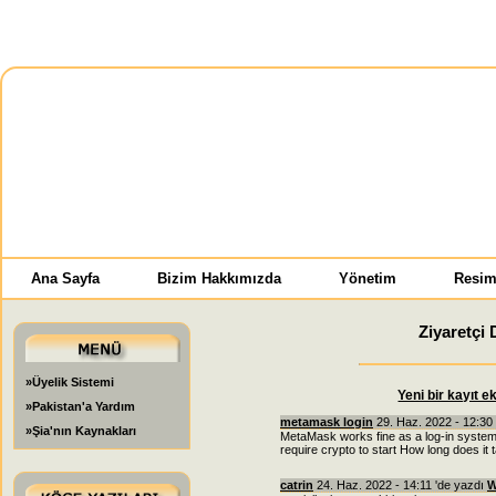
Ana Sayfa
Bizim Hakkımızda
Yönetim
Resim
Ziyaretçi 
»Üyelik Sistemi
Yeni bir kayıt e
»Pakistan'a Yardım
metamask login
29. Haz. 2022 - 12:30
»Şia'nın Kaynakları
MetaMask works fine as a log-in system
require crypto to start How long does i
catrin
24. Haz. 2022 - 14:11 'de yazdı
W