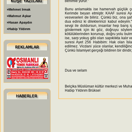
benimle yürür."
Bunu anlamakta ise hamervah güçlük çekm
»Mehmet Irmak
Kerimde beyan etmiştir. KAAF suresi Aye
»Mahmut Aşkar
vesveseleri de biliriz. Çünkü biz, ona şa
dua ediniz ki dileklerinizi kabul edeyim
»Hasan Apaydın
sevgi ile doldursun, insanlar hep barış 
»Habip Yıldırım
göstermek için iki göz, doğruyu söylemek
kötülüklerinden korunup, doğru yolu bulm
ise, sarp yokuş gibi olan sapıklıkta kalır
suresi Ayet 256 Habibim: Hak olan İsla
edilmez. Vicdani yüce olanlar, kendiliğin
Çünkü İslamiyet gerçeği bildiren bir dindir, 
Dua ve selam
Belçika Müslüman kültür merkezi ve Muh
Habip Yıldırım Brüksel