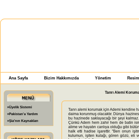
Ana Sayfa
Bizim Hakkımızda
Yönetim
Resim
Tanrı Alemi Korumak
»Üyelik Sistemi
Tanrı alemi korumak için Ademi kendine hal
daima korunmuş olacaktır. Dünya hazinesi
»Pakistan'a Yardım
bu hazinede saklayacağı bir şeyi kalmaz. D
»Şia'nın Kaynakları
Çünkü Adem hem zahir hem de batin ismini
alime ve hayatın canlıya olduğu gibi bütün
halk etti hadise işarettir. "Ben onun i
kulumun, işiten kulağı, gören gözü, eli 