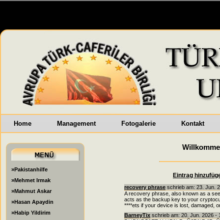
Home
Management
Fotogalerie
Kontakt
Willkomme
»Pakistanhilfe
Eintrag hinzufüg
»Mehmet Irmak
recovery phrase
schrieb am: 23. Jun. 
»Mahmut Askar
A recovery phrase, also known as a see
acts as the backup key to your cryptocur
»Hasan Apaydin
****ets if your device is lost, damaged,
»Habip Yildirim
BarneyTix
schrieb am: 20. Jun. 2026 -