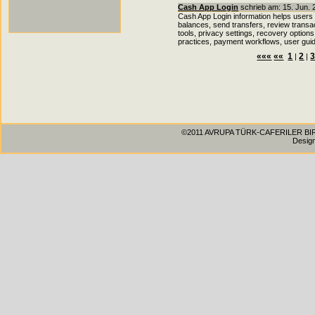
Cash App Login
schrieb am: 15. Jun. 
Cash App Login information helps user
balances, send transfers, review transac
tools, privacy settings, recovery options, 
practices, payment workflows, user gui
«««
««
1
2
|
|
©2011 AVRUPA TÜRK-CAFERILER BIRLIG
Desig