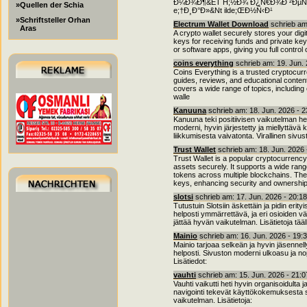
Ð¼Ð¾Ð¶&ET H;½Ð¾ Ð¿Ñ€Ð¾Ð ²ÐµÑ€Ð¸&
»Quellen der Schia
e;†Ð¸Ð°Ð»&Nt ilde;ŒÐ½Ñ‹Ð¹
»Schriftsteller Orhan
Electrum Wallet Download
schrieb am
Aras
A crypto wallet securely stores your digi
keys for receiving funds and private k
or software apps, giving you full contro
coins everything
schrieb am: 19. Jun.
Coins Everything is a trusted cryptocurr
guides, reviews, and educational content
covers a wide range of topics, including 
walle
Kanuuna
schrieb am: 18. Jun. 2026 - 
Kanuuna teki positiivisen vaikutelman he
moderni, hyvin järjestetty ja miellyttävä 
liikkumisesta vaivatonta. Virallinen sivus
Trust Wallet
schrieb am: 18. Jun. 2026
Trust Wallet is a popular cryptocurrency 
assets securely. It supports a wide ran
tokens across multiple blockchains. The 
keys, enhancing security and ownership.
slotsi
schrieb am: 17. Jun. 2026 - 20:1
Tutustuin Slotsiin äskettäin ja pidin eri
helposti ymmärrettävä, ja eri osioiden vä
jättää hyvän vaikutelman. Lisätietoja tääl
Mainio
schrieb am: 16. Jun. 2026 - 19:
Mainio tarjoaa selkeän ja hyvin jäsennell
helposti. Sivuston moderni ulkoasu ja n
Lisätiedot:
vauhti
schrieb am: 15. Jun. 2026 - 21:
Vauhti vaikutti heti hyvin organisoidulta 
navigointi tekevät käyttökokemuksesta 
vaikutelman. Lisätietoja: