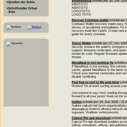
asdasdasdsa
schrieb am: 30. Jun. 2026
»Quellen der Schia
KIENTOTO
KIENTOTO
»Schriftsteller Orhan
LOGOTOTO
Aras
LOGO TOTO
Recover Coinbase wallet
schrieb am: 
Coinbase Wallet recovery made easy. R
device, or accidental uninstallation. Fi
recovery tools like CieldX. Create new
guide for every scenario.
Trezor Wallet
schrieb am: 27. Jun. 202
Security remains the wallet's strongest
support, firmware verification, and open
review its code. Regular firmware updat
threats.
MetaMask is not working fix
schrieb a
If MetaMask is not working, first refres
cache, update MetaMask to the latest ve
Check your internet connection and verif
disable conflicting
Feel free to surf to My web blog
schri
Hi there! I'm at work surfing around yo
Just wanted to say I love reading throug
forward to all your posts! Keep up the s
huikee
schrieb am: 24. Jun. 2026 - 22:
Huikee vaikutti heti hyvin organisoidulta j
latausajat ja moderni ulkoasu tekevät siit
sujuvasti. Virallinen verkkosivusto:
Capcut Pro apk download
schrieb am:
Capcut Pro apk download enables access 
videos, transitions, effects, and polish