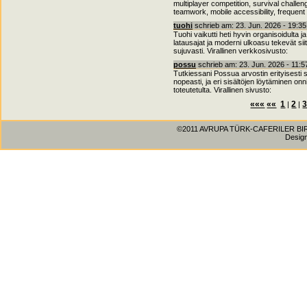
multiplayer competition, survival challen
teamwork, mobile accessibility, frequent
tuohi
schrieb am: 23. Jun. 2026 - 19:3
Tuohi vaikutti heti hyvin organisoidulta ja
latausajat ja moderni ulkoasu tekevät siit
sujuvasti. Virallinen verkkosivusto:
possu
schrieb am: 23. Jun. 2026 - 11:
Tutkiessani Possua arvostin erityisesti s
nopeasti, ja eri sisältöjen löytäminen on
toteutetulta. Virallinen sivusto:
«««
««
1
2
|
|
©2011 AVRUPA TÜRK-CAFERILER BIRLIG
Desig