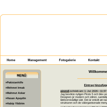
Home
Management
Fotogalerie
Kontakt
Willkomme
»Pakistanhilfe
Eintrag hinzufüg
»Mehmet Irmak
pirots5
schrieb am: 1. Jul. 2026 - 11:37
»Mahmut Askar
Jag besökte nyligen Pirots 5 och blev p
Designen är modern och stilren, samtidigt
»Hasan Apaydin
lättöverskådligt sätt. Det är enkelt att 
strukturen och de välorganiserade men
»Habip Yildirim